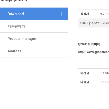
Download
작성자
제이투
Giada | Q20W 드라
제품판매처
Product manager
Q20W 드라이버
Address
http://www.giadatec
이전글
-
Q30
다음글
-
NI-